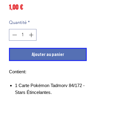
Prix
1,00 €
Quantité
*
Ajouter au panier
Contient:
1 Carte Pokémon Tadmorv 84/172 -
Stars Étincelantes.
Les cartes sont en très bon états et
mises sous sleeves des leurs sortie de
boosters, il peut cependant y avoir des
petits points blancs, micro rayures ou