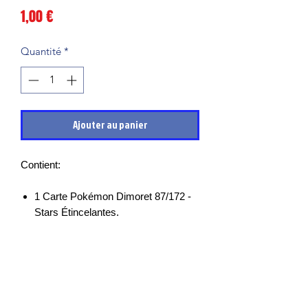
Prix
1,00 €
Quantité
*
Ajouter au panier
Contient:
1 Carte Pokémon Dimoret 87/172 -
Stars Étincelantes.
Les cartes sont en très bon états et
mises sous sleeves des leurs sortie de
boosters, il peut cependant y avoir des
petits points blancs, micro rayures ou