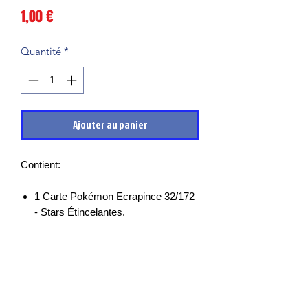
Prix
1,00 €
Quantité
*
Ajouter au panier
Contient:
1 Carte Pokémon Ecrapince 32/172
- Stars Étincelantes.
Les cartes sont en très bon états et
mises sous sleeves des leurs sortie de
boosters, il peut cependant y avoir des
petits points blancs, micro rayures ou