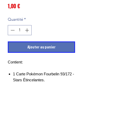
Prix
1,00 €
Quantité
*
Ajouter au panier
Contient:
1 Carte Pokémon Fourbelin 93/172 -
Stars Étincelantes.
Les cartes sont en très bon états et
mises sous sleeves des leurs sortie de
boosters, il peut cependant y avoir des
petits points blancs, micro rayures ou