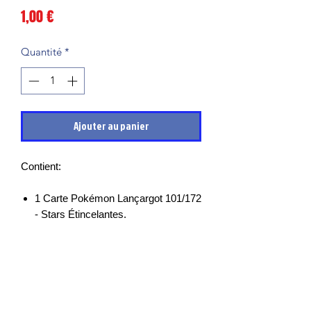
Prix
1,00 €
Quantité
*
Ajouter au panier
Contient:
1 Carte Pokémon Lançargot 101/172
- Stars Étincelantes.
Les cartes sont en très bon états et
mises sous sleeves des leurs sortie de
boosters, il peut cependant y avoir des
petits points blancs, micro rayures ou