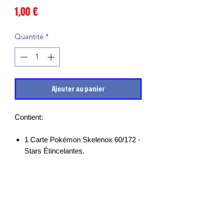
Prix
1,00 €
Quantité
*
Ajouter au panier
Contient:
1 Carte Pokémon Skelenox 60/172 -
Stars Étincelantes.
Les cartes sont en très bon états et
mises sous sleeves des leurs sortie de
boosters, il peut cependant y avoir des
petits points blancs, micro rayures ou