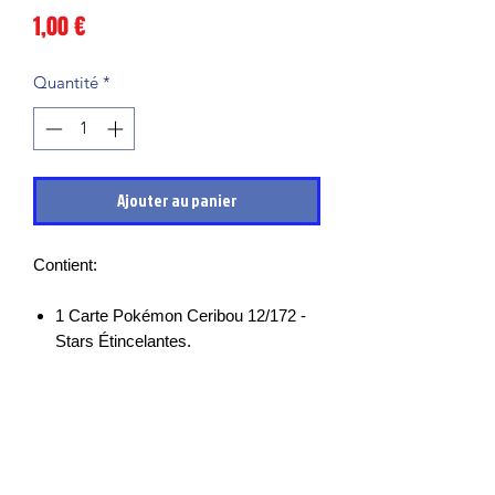
Prix
1,00 €
Quantité
*
Ajouter au panier
Contient:
1 Carte Pokémon Ceribou 12/172 -
Stars Étincelantes.
Les cartes sont en très bon états et
mises sous sleeves des leurs sortie de
boosters, il peut cependant y avoir des
petits points blancs, micro rayures ou