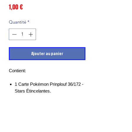
Prix
1,00 €
Quantité
*
Ajouter au panier
Contient:
1 Carte Pokémon Prinplouf 36/172 -
Stars Étincelantes.
Les cartes sont en très bon états et
mises sous sleeves des leurs sortie de
boosters, il peut cependant y avoir des
petits points blancs, micro rayures ou