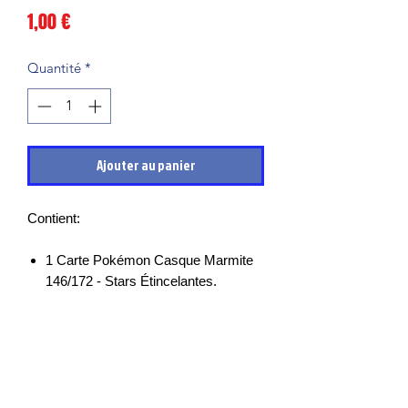
Prix
1,00 €
Quantité
*
Ajouter au panier
Contient:
1 Carte Pokémon Casque Marmite
146/172 - Stars Étincelantes.
Les cartes sont en très bon états et
mises sous sleeves des leurs sortie de
boosters, il peut cependant y avoir des
petits points blancs, micro rayures ou