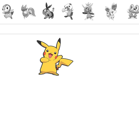
Pokémon
Lorcana
-Gaming
malin