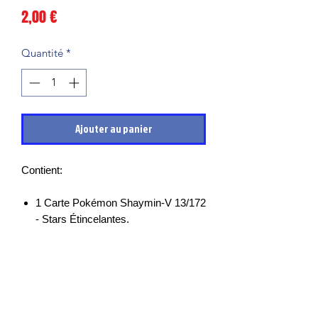
Prix
2,00 €
Quantité
*
Ajouter au panier
Contient:
1 Carte Pokémon Shaymin-V 13/172
- Stars Étincelantes.
Les cartes sont en très bon états et
mises sous sleeves des leurs sortie de
boosters, il peut cependant y avoir des
petits points blancs, micro rayures ou