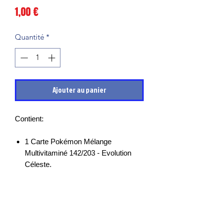
Prix
1,00 €
Quantité
*
Ajouter au panier
Contient:
1 Carte Pokémon Mélange
Multivitaminé 142/203 - Evolution
Céleste.
Les cartes sont en très bon états et
mises sous sleeves des leurs sortie de
boosters, il peut cependant y avoir des