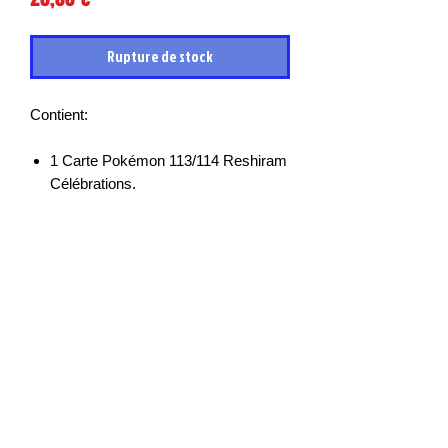
Rupture de stock
Contient:
1 Carte Pokémon 113/114 Reshiram
Célébrations.
Les cartes sont en très bon états et
mises sous sleeves des leurs sortie de
boosters, il peut cependant y avoir des
petits points blancs, micro rayures ou
défauts d’impressions.
Les cartes à l’unité ne seront NI
REPRISES, NI ECHANGEES donc
n’hésitez pas à demander plus de