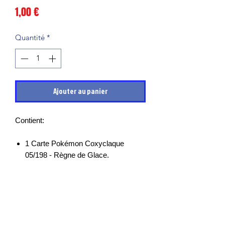
Prix
1,00 €
Quantité
*
Ajouter au panier
Contient:
1 Carte Pokémon Coxyclaque
05/198 - Règne de Glace.
Les cartes sont en très bon états et
mises sous sleeves des leurs sortie de
boosters, il peut cependant y avoir des
petits points blancs, micro rayures ou