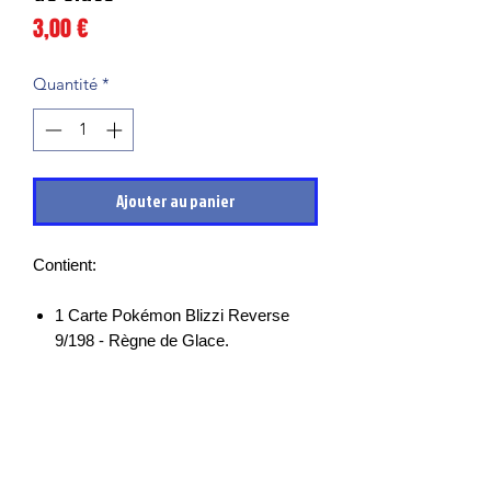
Prix
3,00 €
Quantité
*
Ajouter au panier
Contient:
1 Carte Pokémon Blizzi Reverse
9/198 - Règne de Glace.
Les cartes sont en très bon états et
mises sous sleeves des leurs sortie de
boosters, il peut cependant y avoir des