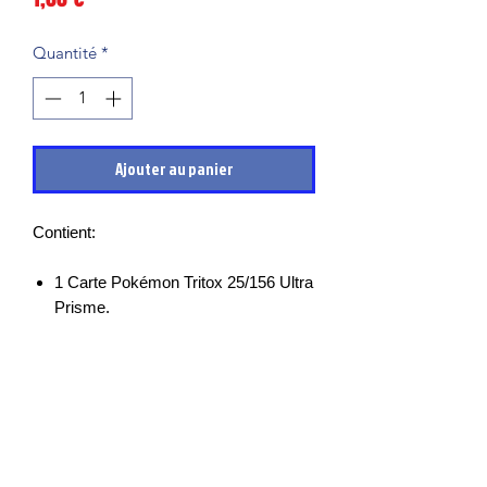
Quantité
*
Ajouter au panier
Contient:
1 Carte Pokémon Tritox 25/156 Ultra
Prisme.
Les cartes sont en très bon états et
mises sous sleeves des leurs sortie de
boosters, il peut cependant y avoir des
petits points blancs, micro rayures ou
défauts d’impressions.