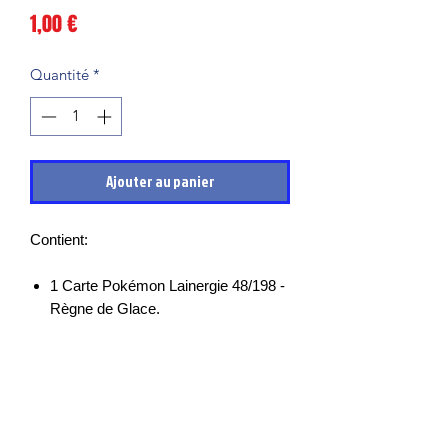
Prix
1,00 €
Quantité
*
Ajouter au panier
Contient:
1 Carte Pokémon Lainergie 48/198 -
Règne de Glace.
Les cartes sont en très bon états et
mises sous sleeves des leurs sortie de
boosters, il peut cependant y avoir des
petits points blancs, micro rayures ou