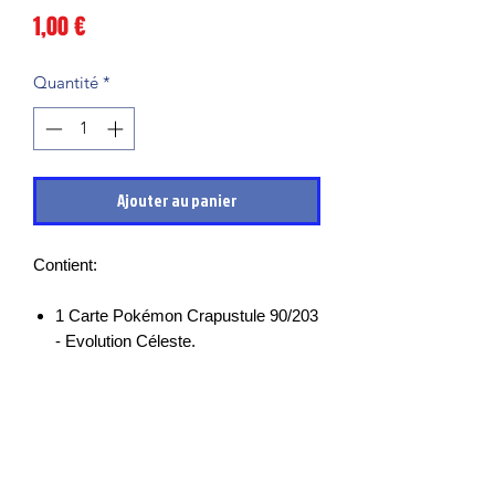
Prix
1,00 €
Quantité
*
Ajouter au panier
Contient:
1 Carte Pokémon Crapustule 90/203
- Evolution Céleste.
Les cartes sont en très bon états et
mises sous sleeves des leurs sortie de
boosters, il peut cependant y avoir des
petits points blancs, micro rayures ou