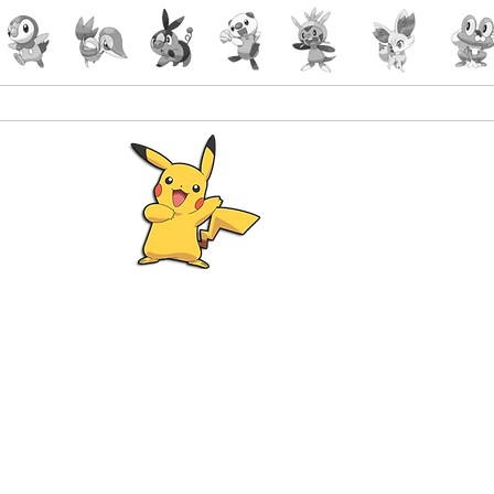
Pokémon
Lorcana
-Gaming
malin