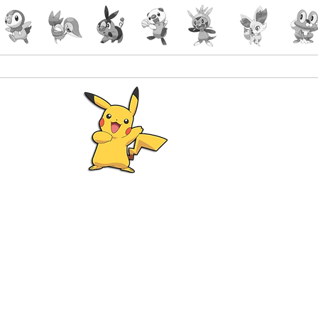
Pokémon
Lorcana
-Gaming
malin