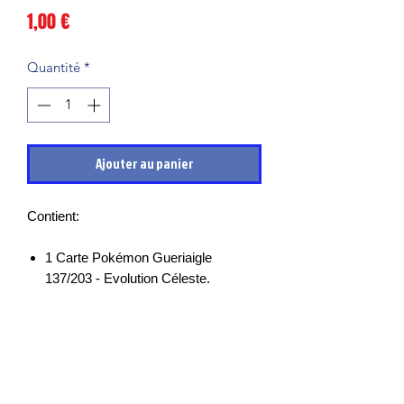
Prix
1,00 €
Quantité
*
Ajouter au panier
Contient:
1 Carte Pokémon Gueriaigle
137/203 - Evolution Céleste.
Les cartes sont en très bon états et
mises sous sleeves des leurs sortie de
boosters, il peut cependant y avoir des
petits points blancs, micro rayures ou