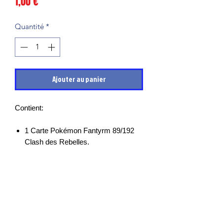
Prix
1,00 €
Quantité
*
Ajouter au panier
Contient:
1 Carte Pokémon Fantyrm 89/192
Clash des Rebelles.
Les cartes sont en très bon états et
mises sous sleeves des leurs sortie de
boosters, il peut cependant y avoir des
petits points blancs, micro rayures ou