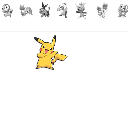
Pokémon
Lorcana
-Gaming
malin