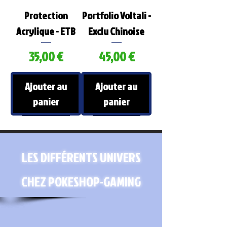
Protection
Portfolio Voltali -
Acrylique - ETB
Exclu Chinoise
35,00 €
45,00 €
Prix
Prix
Ajouter au
Ajouter au
panier
panier
LES DIFFÉRENTS UNIVERS
CHEZ POKESHOP-GAMING
Display Lorcana -
Portfolio Pyroli -
Ultimate Guard -
Portfolio Aquali -
Display Lorcana -
Sleeves Precise-
Exclu Chinoise
Set 6 - La Mer
Exclu Chinoise
Set 7 - L'île