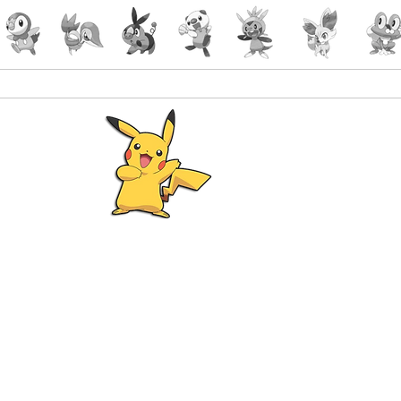
Pokémon
Lorcana
-Gaming
malin