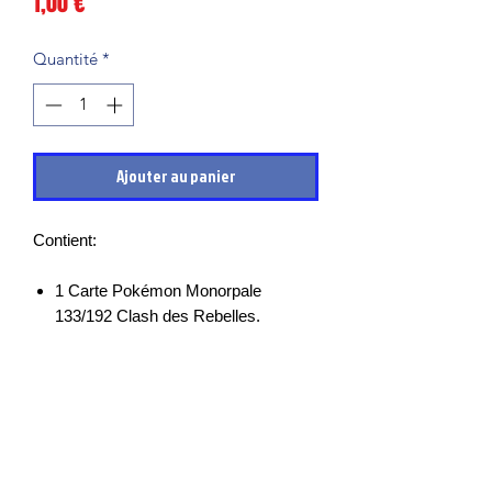
Prix
1,00 €
Quantité
*
Ajouter au panier
Contient:
1 Carte Pokémon Monorpale
133/192 Clash des Rebelles.
Les cartes sont en très bon états et
mises sous sleeves des leurs sortie de
boosters, il peut cependant y avoir des
petits points blancs, micro rayures ou