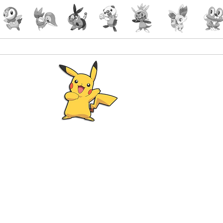
Pokémon
Lorcana
-Gaming
malin