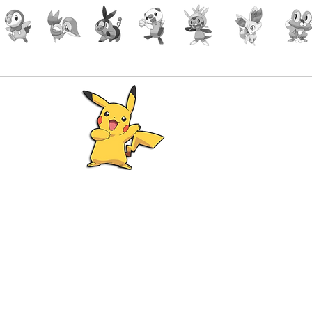
Pokémon
Lorcana
-Gaming
malin