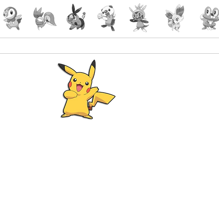
Pokémon
Lorcana
-Gaming
malin