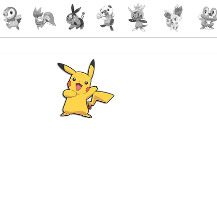
Pokémon
Lorcana
-Gaming
malin