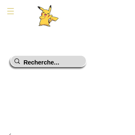
PokeShop-Gaming
Le choix malin
Programme Fidélité
Contactez-Nous