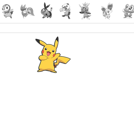
Pokémon
Lorcana
-Gaming
malin