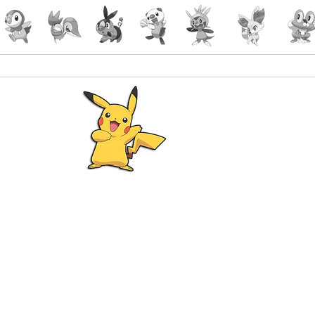
Pokémon
Lorcana
-Gaming
malin