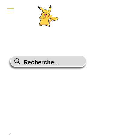
PokeShop-Gaming
Le choix malin
Programme Fidélité
Contactez-Nous