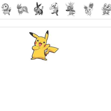
Pokémon
Lorcana
-Gaming
malin