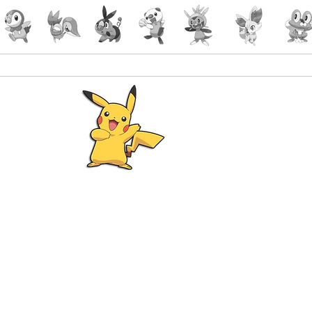
Pokémon
Lorcana
-Gaming
malin