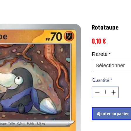
Rototaupe
Prix
0,10 €
Rareté
*
Sélectionner
Quantité
*
Ajouter au panier