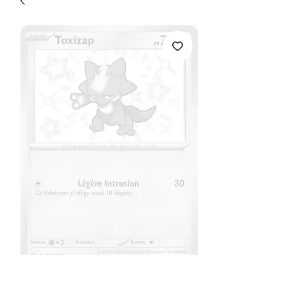
Toxizap
Prix
8,00 €